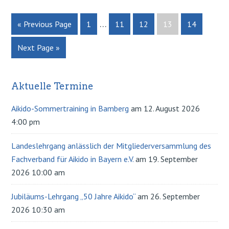
…
« Previous Page
Page
1
Page
11
Page
12
Page
13
Page
14
Next Page »
Aktuelle Termine
Primary
Sidebar
Aikido-Sommertraining in Bamberg
am 12. August 2026
4:00 pm
Landeslehrgang anlässlich der Mitgliederversammlung des
Fachverband für Aikido in Bayern e.V.
am 19. September
2026 10:00 am
Jubiläums-Lehrgang „50 Jahre Aikido“
am 26. September
2026 10:30 am