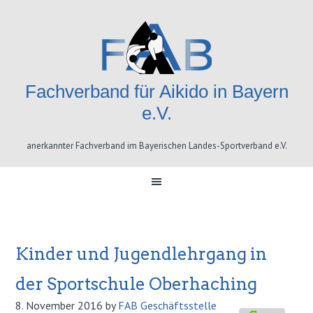
Skip
Skip
Skip
Skip
to
to
to
to
primary
content
primary
footer
navigation
sidebar
Fachverband für Aikido in Bayern
e.V.
anerkannter Fachverband im Bayerischen Landes-Sportverband e.V.
Kinder und Jugendlehrgang in
der Sportschule Oberhaching
8. November 2016
by
FAB Geschäftsstelle