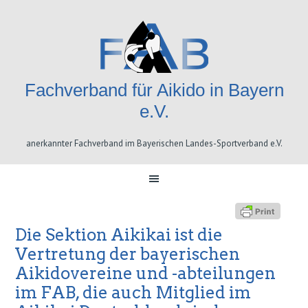
Skip
Skip
Skip
Skip
to
to
to
to
primary
content
primary
footer
navigation
sidebar
Fachverband für Aikido in Bayern
e.V.
anerkannter Fachverband im Bayerischen Landes-Sportverband e.V.
Die Sektion Aikikai ist die
Vertretung der bayerischen
Aikidovereine und -abteilungen
im FAB, die auch Mitglied im