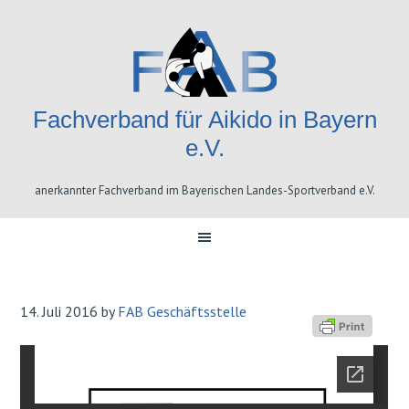
Skip
Skip
Skip
Skip
to
to
to
to
primary
content
primary
footer
navigation
sidebar
Fachverband für Aikido in Bayern
e.V.
anerkannter Fachverband im Bayerischen Landes-Sportverband e.V.
14. Juli 2016
by
FAB Geschäftsstelle