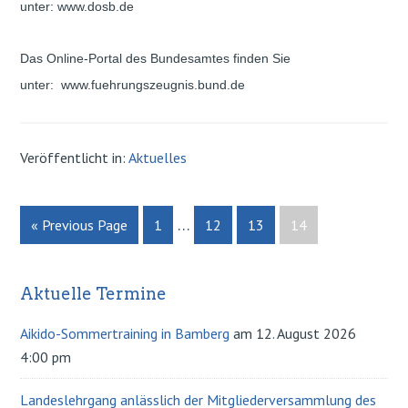
unter: www.dosb.de
Das Online-Portal des Bundesamtes finden Sie
unter:
www.fuehrungszeugnis.bund.de
Veröffentlicht in:
Aktuelles
…
« Previous Page
Page
1
Page
12
Page
13
Page
14
Aktuelle Termine
Primary
Sidebar
Aikido-Sommertraining in Bamberg
am 12. August 2026
4:00 pm
Landeslehrgang anlässlich der Mitgliederversammlung des