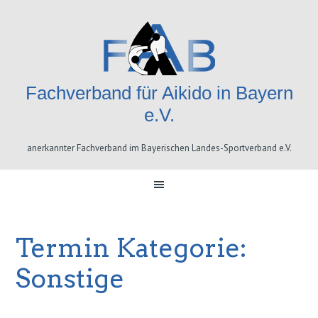
Skip
Skip
Skip
Skip
to
to
to
to
primary
content
primary
footer
navigation
sidebar
Fachverband für Aikido in Bayern
e.V.
anerkannter Fachverband im Bayerischen Landes-Sportverband e.V.
Termin Kategorie:
Sonstige