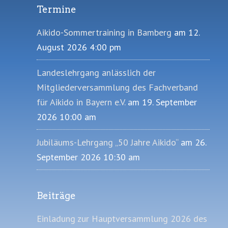
Termine
Footer
Aikido-Sommertraining in Bamberg
am 12.
August 2026 4:00 pm
Landeslehrgang anlässlich der
Mitgliederversammlung des Fachverband
für Aikido in Bayern e.V.
am 19. September
2026 10:00 am
Jubiläums-Lehrgang „50 Jahre Aikido“
am 26.
September 2026 10:30 am
Beiträge
Einladung zur Hauptversammlung 2026 des