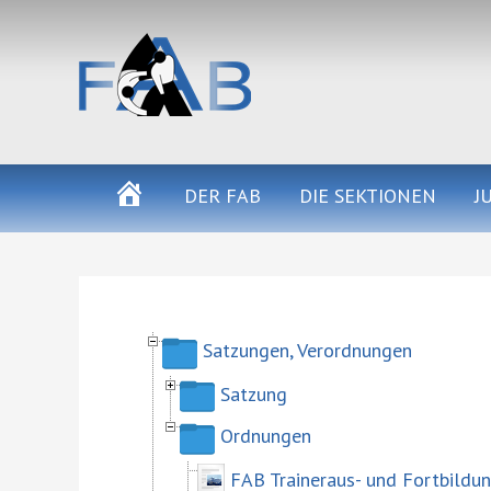
Skip
Skip
Skip
Skip
to
to
to
to
primary
content
primary
footer
navigation
sidebar
DER FAB
DIE SEKTIONEN
J
Satzungen, Verordnungen
Satzung
Ordnungen
FAB Traineraus- und Fortbild