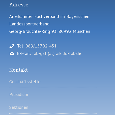
Adresse
Anerkannter Fachverband im Bayerischen
Landessportverband
Georg-Brauchle-Ring 93, 80992 München
Tel:
089/15702-451
E-Mail:
fab-gst (at) aikido-fab.de
Kontakt
Geschäftsstelle
Präsidium
Sektionen