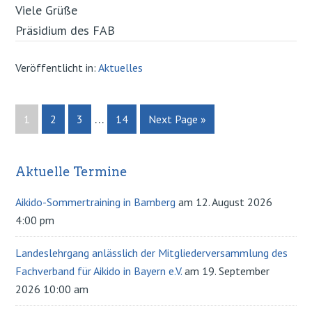
Viele Grüße
Präsidium des FAB
Veröffentlicht in:
Aktuelles
…
Page
1
Page
2
Page
3
Page
14
Next Page »
Aktuelle Termine
Primary
Sidebar
Aikido-Sommertraining in Bamberg
am 12. August 2026
4:00 pm
Landeslehrgang anlässlich der Mitgliederversammlung des
Fachverband für Aikido in Bayern e.V.
am 19. September
2026 10:00 am