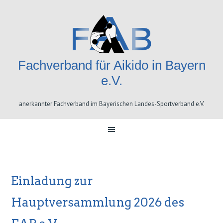
Skip
Skip
Skip
Skip
to
to
to
to
primary
content
primary
footer
navigation
sidebar
Fachverband für Aikido in Bayern
e.V.
anerkannter Fachverband im Bayerischen Landes-Sportverband e.V.
Einladung zur
Hauptversammlung 2026 des