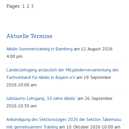
Pages:
Page
1
Page
2
Page
3
Aktuelle Termine
Primary
Sidebar
Aikido-Sommertraining in Bamberg
am 12. August 2026
4:00 pm
Landeslehrgang anlässlich der Mitgliederversammlung des
Fachverband für Aikido in Bayern e.V.
am 19. September
2026 10:00 am
Jubiläums-Lehrgang „50 Jahre Aikido“
am 26. September
2026 10:30 am
Ankündigung des Sektionstages 2026 der Sektion Takemusu
mit gemeinsamem Training
am 10. Oktober 2026 10:00 am