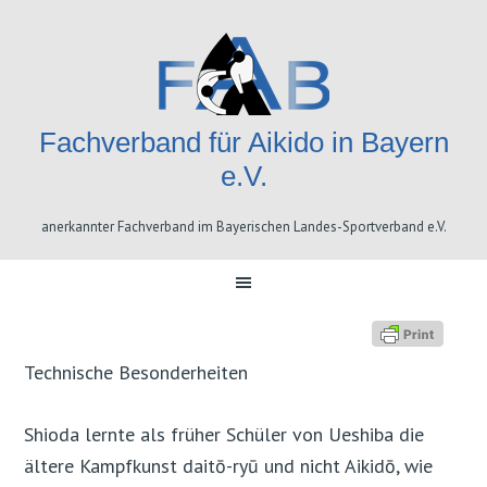
Skip
Skip
Skip
Skip
to
to
to
to
primary
content
primary
footer
navigation
sidebar
Fachverband für Aikido in Bayern
e.V.
anerkannter Fachverband im Bayerischen Landes-Sportverband e.V.
Technische Besonderheiten
Shioda lernte als früher Schüler von Ueshiba die
ältere Kampfkunst daitō-ryū und nicht Aikidō, wie